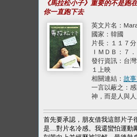
《馬拉松小子》重要的不是跑
你一直跑下去
英文片名：Mara
國家：韓國
片長：１１７分
ＩＭＤＢ：７．
發行資訊：台灣
１上映
相關連結：
故事
一言以蔽之：感
神，而是人與人
首先要承認，朋友借我這部片子
是…對片名冷感。我還蠻怕運動