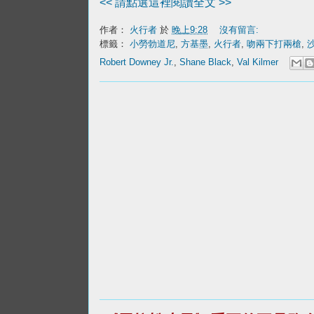
<< 請點選這裡閱讀全文 >>
作者：
火行者
於
晚上9:28
沒有留言:
標籤：
小勞勃道尼
,
方基墨
,
火行者
,
吻兩下打兩槍
,
Robert Downey Jr.
,
Shane Black
,
Val Kilmer