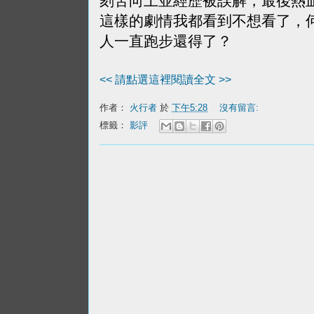
刻苦向上並經歷被誤解，最後熱
這樣的劇情我都看到不想看了，
人一直跑步還得了？
<< 請點選這裡閱讀全文 >>
作者：
火行者
於
下午5:28
沒有留言:
標籤：
影評