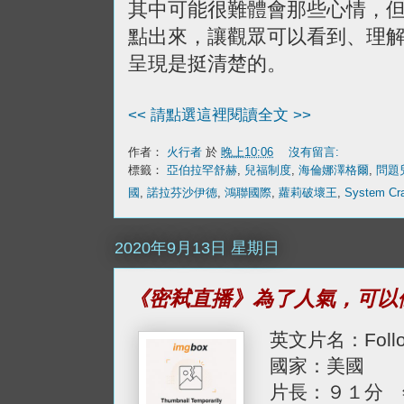
其中可能很難體會那些心情，
點出來，讓觀眾可以看到、理
呈現是挺清楚的。
<< 請點選這裡閱讀全文 >>
作者：
火行者
於
晚上10:06
沒有留言:
標籤：
亞伯拉罕舒赫
,
兒福制度
,
海倫娜澤格爾
,
問題
國
,
諾拉芬沙伊德
,
鴻聯國際
,
蘿莉破壞王
,
System Cr
2020年9月13日 星期日
《密弒直播》為了人氣，可以
英文片名：Follow
國家：美國
片長：９１分 