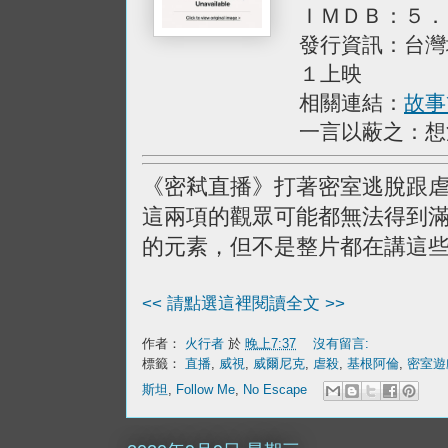
ＩＭＤＢ：５．
發行資訊：台灣
１上映
相關連結：
故事
一言以蔽之：想
《密弒直播》打著密室逃脫跟
這兩項的觀眾可能都無法得到
的元素，但不是整片都在講這
<< 請點選這裡閱讀全文 >>
作者：
火行者
於
晚上7:37
沒有留言:
標籤：
直播
,
威視
,
威爾尼克
,
虐殺
,
基根阿倫
,
密室遊
斯坦
,
Follow Me
,
No Escape