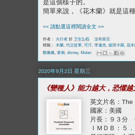
是這個樣子的。
簡單來說，《花木蘭》就是這
<< 請點選這裡閱讀全文 >>
作者：
火行者
於
下午3:45
沒有留言:
標籤：
木蘭
,
代父從軍
,
可汗
,
李連杰
,
妮琪卡羅
,
花木
鄭佩佩
,
鞏俐
,
disney
,
Mulan
2020年9月2日 星期三
《變種人》能力越大，恐懼越
英文片名：The N
國家：美國
片長：９３分 
ＩＭＤＢ：５．