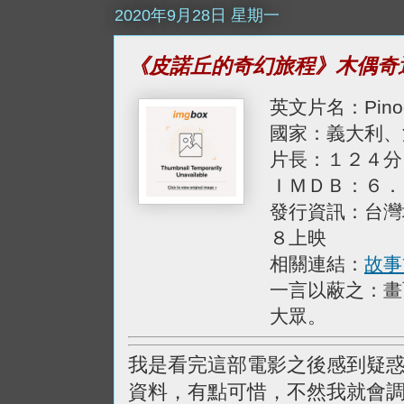
2020年9月28日 星期一
《皮諾丘的奇幻旅程》木偶奇
英文片名：Pinoc
國家：義大利、
片長：１２４分
ＩＭＤＢ：６．
發行資訊：台灣
８上映
相關連結：
故事
一言以蔽之：畫
大眾。
我是看完這部電影之後感到疑
資料，有點可惜，不然我就會