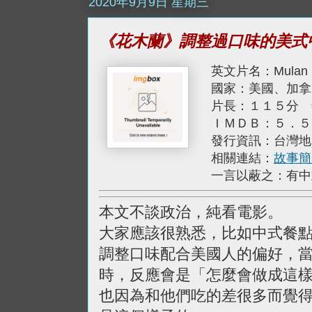
2020年9月9日 星期三
《花木蘭》調整過口味的美式
英文片名：Mulan
國家：美國、加拿
片長：１１５分 
ＩＭＤＢ：５．５
發行資訊：台灣地
相關連結：
故事簡
一言以蔽之：有中
本文不談政治，純看電影。
大家應該很熟悉，比如中式餐
調整口味配合美國人的偏好，
時，反應會是「怎麼會做成這
也因為和他們吃的差很多而覺