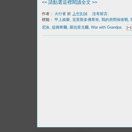
<< 請點選這裡閱讀全文 >>
作者：
火行者
於
上午9:04
沒有留言:
標籤：
甲上娛樂
,
克里斯多佛華肯
,
我的房間保衛戰
,
尼洛
,
提姆希爾
,
羅伯里戈爾
,
War with Grandpa