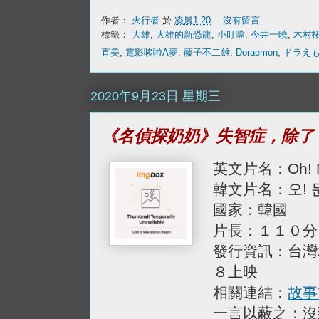
作者：
火行者
於
凌晨1:20
沒有留言:
標籤：
大雄
,
大雄的新恐龍
,
小叮噹
,
今井一曉
,
木村
直美
,
電影哆啦A夢
,
藤子不二雄
,
Doraemon
,
ドラえ
2020年9月23日 星期三
《名偵探奶奶》失智症，除了
英文片名：Oh! M
韓文片名：오! 
國家：韓國
片長：１１０分
發行資訊：台灣
８上映
相關連結：
故事
一言以蔽之：沒