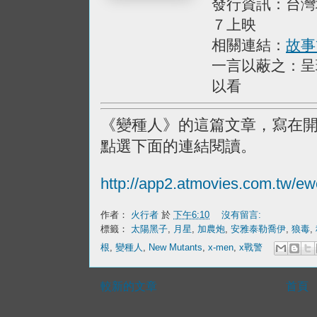
發行資訊：台灣
７上映
相關連結：
故事
一言以蔽之：呈
以看
《變種人》的這篇文章，寫在
點選下面的連結閱讀。
http://app2.atmovies.com.tw/e
作者：
火行者
於
下午6:10
沒有留言:
標籤：
太陽黑子
,
月星
,
加農炮
,
安雅泰勒喬伊
,
狼毒
,
根
,
變種人
,
New Mutants
,
x-men
,
x戰警
較新的文章
首頁