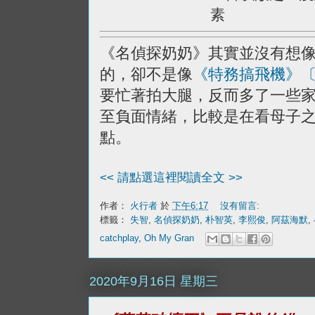
素
《名偵探奶奶》其實並沒有想
的，卻不是像
《特務搞飛機》〔O
要忙著拍大腿，反而多了一些
至負面情緒，比較是在看母子
點。
<< 請點選這裡閱讀全文 >>
作者：
火行者
於
下午6:17
沒有留言:
標籤：
失智
,
名偵探奶奶
,
朴智英
,
李熙俊
,
阿茲海默
,
catchplay
,
Oh My Gran
2020年9月16日 星期三