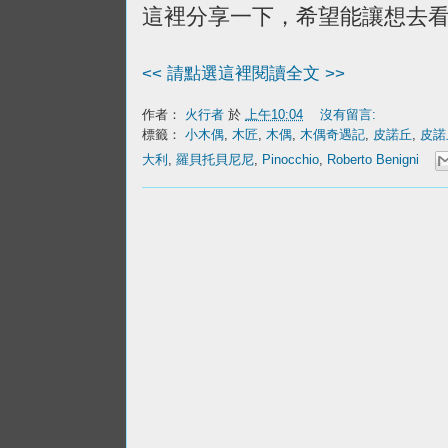
這裡分享一下，希望能讓想去
<< 請點選這裡閱讀全文 >>
作者：
火行者
於
上午10:04
沒有留言:
標籤：
小木偶
,
木匠
,
木偶
,
木偶奇遇記
,
皮諾丘
,
皮諾
大利
,
羅貝托貝尼尼
,
Pinocchio
,
Roberto Benigni