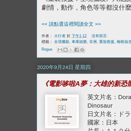
劇情，動作，角色等等都沒什
<< 請點選這裡閱讀全文 >>
作者：
火行者
於
下午1:12
沒有留言:
標籤：
全境獵殺
,
車庫娛樂
,
非洲
,
重裝救援
,
梅根福
Rogue
2020年9月24日 星期四
《電影哆啦A夢：大雄的新恐
英文片名：Doraem
Dinosaur
日文片名：ドラ
國家：日本
片長：１１０分