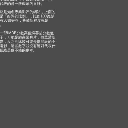
代表的是一般觀眾的喜好。
茄是知名專業影評的網站，上面的
是「好評的比例」，比如100篇影
有30篇好評，蕃茄新鮮度就是
%。
一部IMDB分數高但爛蕃茄分數低
子，可能是純商業爽片，觀眾愛影
愛，反之則比較可能是影展級的不
電影，這些數字並沒有絕對代表什
但總是個不錯的參考。