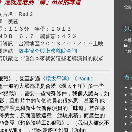
戰》這就是老酒「陳」出來的味道
電影
文片名：Red 2
家：美國
長：１１６分 年份：２０１３
與
ＭＤＢ：６．７ 爛蕃茄：４２％
本部
行資訊：台灣地區２０１３／０７／１９上映
http
關連結：
故事簡介與上映戲院查詢
也歡
言以蔽之：適合本來就愛這些老牌演員的觀眾
過
:狠戰》，甚至超過
《環太平洋》〔Pacific
想一般的大眾都還是會愛《環太平洋》多一些
►
2:狠戰》，需要一些特殊條件，我個人認為，如
►
影，且對片中的每個演員都很熟悉，甚至和他
►
老牌演員和新生代偶像演員的「味道」差在哪
►
哥美女，反而喜歡這種「經驗累積」而產生的
►
能會愛《超危險特工2:狠戰》。（我個人雖然不
►
e Willis〕，但約翰麥可維奇〔John
►