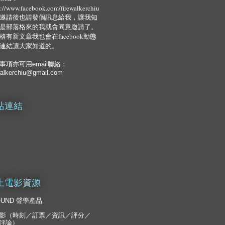
s://www.facebook.com/firewalkerchiu
邀請後也請發個訊息給我，讓我知
是部落格來的我就會同意邀請了。
格有新文章我也會在facebook動態
連結讓大家知道的。
事項亦可用email聯絡：
walkerchiu@gmail.com
站連結
上電影資源
OUND 聲學產品
影（時刻／訂票／資訊／評分／
T評論）