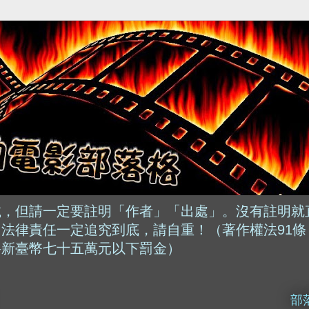
載，但請一定要註明「作者」「出處」。沒有註明就
法律責任一定追究到底，請自重！（著作權法91條
科新臺幣七十五萬元以下罰金）
部