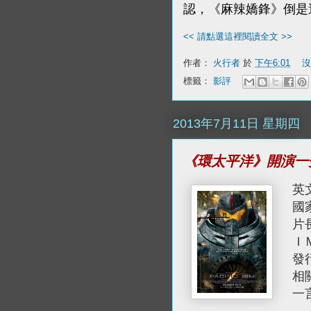
認，《麻辣嬌鋒》倒是
<< 請點選這裡閱讀全文 >>
作者：
火行者
於
下午6:01
沒
標籤：
影評
2013年7月11日 星期四
《環太平洋》開演一
英文
國
片
Ｉ
發
相
一