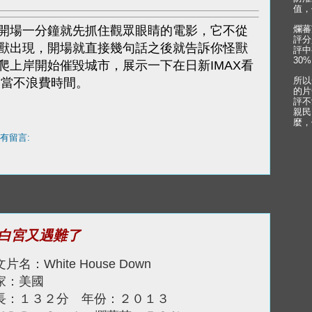
值，
開場一分鐘就先抓住觀眾眼睛的電影，它不從
爛蕃
評分
獸出現，開場就直接幾句話之後就告訴你怪獸
評中
30
爬上岸開始催毀城市，展示一下在日新IMAX看
所以
相當不浪費時間。
的片
評不
親民
麼，
有留言:
白宮又遇難了
片名：White House Down
家：美國
長：１３２分 年份：２０１３