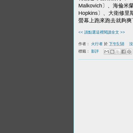
Malkovich〕、海倫米
Hopkins〕、大衛修里
螢幕上跑來跑去就夠爽
<< 請點選這裡閱讀全文 >>
作者：
火行者
於
下午5:58
沒
標籤：
影評