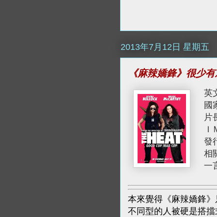
2013年7月12日 星期五
《麻辣嬌鋒》很少有
英文
國
片
Ｉ
發
相
一
本來覺得《麻辣嬌鋒》
不同型的人被硬是搭擋