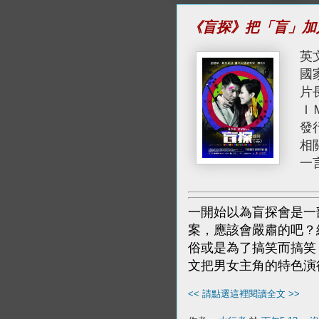
《盲探》把「盲」加
英文
國
片
Ｉ
發
相
一
一開始以為盲探會是一
案，應該會嚴肅的吧？
俗或是為了搞笑而搞笑
文把男女主角的特色演
<< 請點選這裡閱讀全文 >>