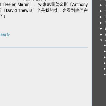
蘭〔Helen Mirren〕、安東尼霍普金斯〔Anthony
►
斯〔David Thewlis〕全是我的菜，光看到他們在
►
了）
►
►
►
►
有留言:
▼