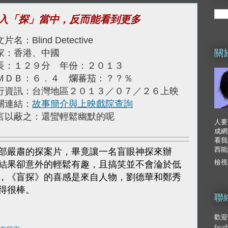
入「探」當中，反而能看到更多
片名：Blind Detective
關
家：香港、中國
長：１２９分 年份：２０１３
ＭＤＢ：６．４ 爛蕃茄：？？％
行資訊：台灣地區２０１３／０７／２６上映
關連結：
故事簡介與上映戲院查詢
言以蔽之：還蠻輕鬆幽默的呢
人要
成網
看我
西能
部嚴肅的探案片，畢竟讓一名盲眼神探來辦
檢視
結果卻意外的輕鬆有趣，且搞笑並不會淪於低
，《盲探》的喜感是來自人物，劉德華和鄭秀
得很棒。
聯
歡迎
fac