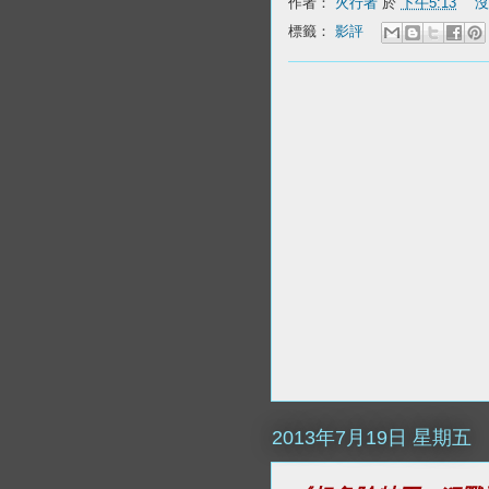
作者：
火行者
於
下午5:13
沒
標籤：
影評
2013年7月19日 星期五