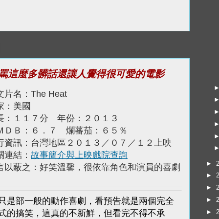
罵這麼多髒話還讓人覺得很可愛的電影
片名：The Heat
家：美國
長：１１７分 年份：２０１３
ＭＤＢ：６．７ 爛蕃茄：６５％
行資訊：台灣地區２０１３／０７／１２上映
關連結：
故事簡介與上映戲院查詢
►
言以蔽之：好笑溫馨，很依靠角色和演員的喜劇
►
►
只是部一般的動作喜劇，看預告就是兩個完全
►
式的搞笑，這真的不新鮮，但看完不得不承
►