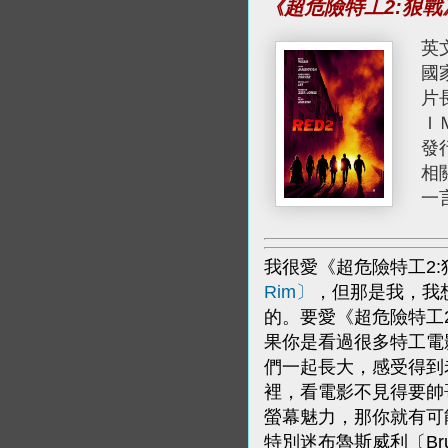
《超危險特工2:狠
英
國
片
Ｉ
發
相
一
我很愛《超危險特工2
Rim〕
，但那是我，我
的。要愛《超危險特工
果你是看過很多特工電
們一起長大，感受得到
裡，看電影不見得要帥
螢幕魅力，那你就有可
特別迷布魯斯威利〔Bruc