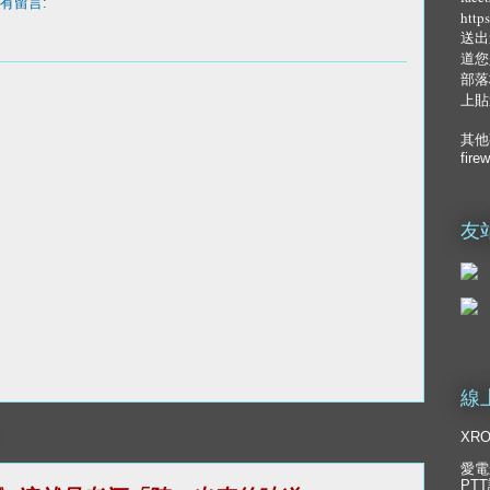
有留言:
http
送出
道您
部落
上貼
其他
fire
友
線
XR
愛電
PT