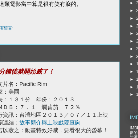
►
這類電影當中算是很有笑有淚的。
►
►
►
有留言:
►
►
►
►
►
分鐘後就開始威了！
►
►
片名：Pacific Rim
►
家：美國
►
長：１３１分 年份：２０１３
ＭＤＢ：７．１ 爛蕃茄：７２％
行資訊：台灣地區２０１３／０７／１１上映
IM
關連結：
故事簡介與上映戲院查詢
IM
言以蔽之：動畫特效好威，要看很大的螢幕！
影的
防灌