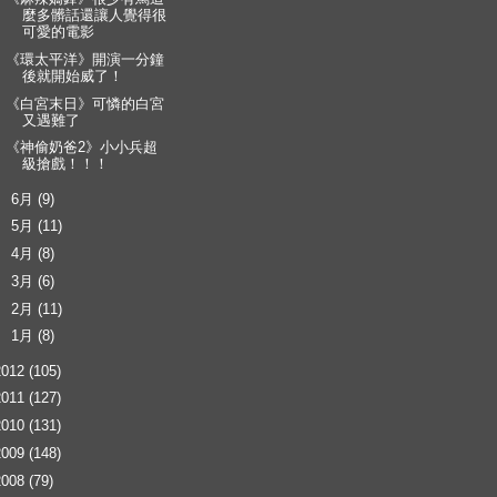
麼多髒話還讓人覺得很
可愛的電影
《環太平洋》開演一分鐘
後就開始威了！
《白宮末日》可憐的白宮
又遇難了
《神偷奶爸2》小小兵超
級搶戲！！！
►
6月
(9)
►
5月
(11)
►
4月
(8)
►
3月
(6)
►
2月
(11)
►
1月
(8)
2012
(105)
2011
(127)
2010
(131)
2009
(148)
2008
(79)