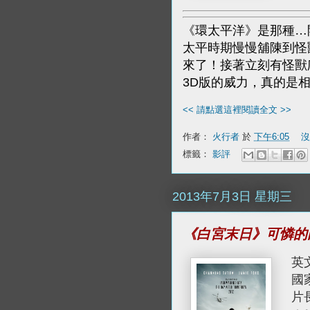
《環太平洋》是那種…
太平時期慢慢舖陳到怪
來了！接著立刻有怪獸
3D版的威力，真的是
<< 請點選這裡閱讀全文 >>
作者：
火行者
於
下午6:05
沒
標籤：
影評
2013年7月3日 星期三
《白宮末日》可憐的
英文
國
片